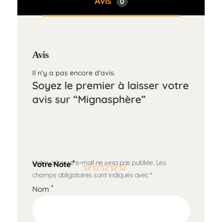
Avis
0
Avis
Il n’y a pas encore d’avis.
Soyez le premier à laisser votre
avis sur “Mignasphère”
Votre adresse e-mail ne sera pas publiée.
Les
*
Votre Note
champs obligatoires sont indiqués avec
*
*
Nom