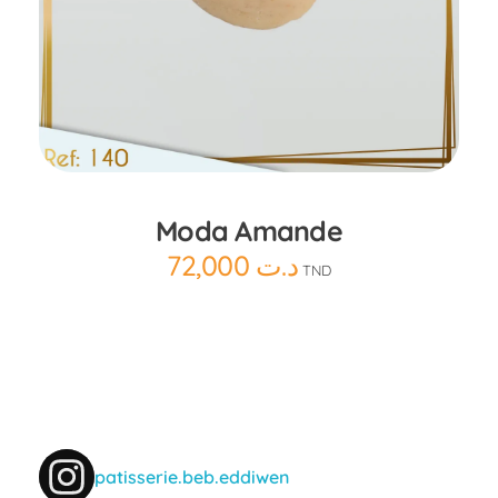
Ajouter au panier
Moda Amande
72,000
د.ت
TND
patisserie.beb.eddiwen