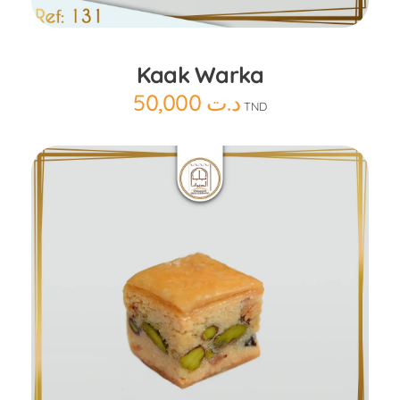
Kaak Warka
50,000
د.ت
TND