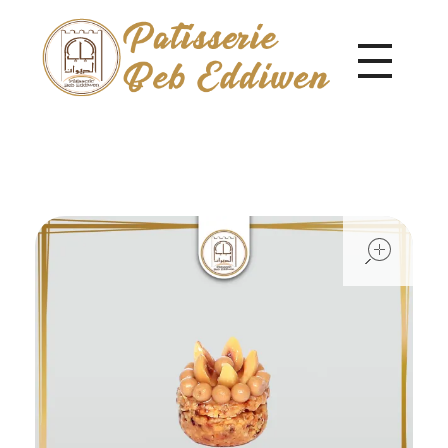
Pâtisserie Beb Eddiwen
ope