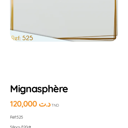
Home
Produits
Hlou
Mignasphère
Mignasphère
120,000
د.ت
TND
Réf:525
58pcs/120dt