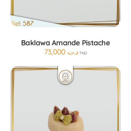
Ajouter au panier
Baklawa Amande Pistache
73,000
د.ت
TND