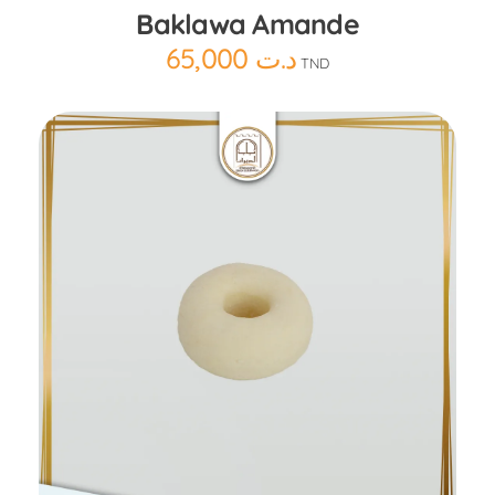
Baklawa Amande
65,000
د.ت
TND
Ajouter au panier