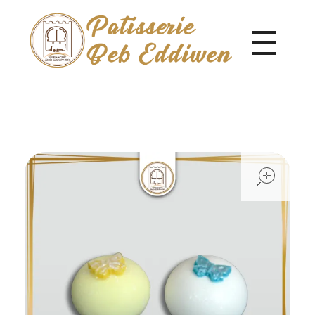
Pâtisserie Beb Eddiwen
ope