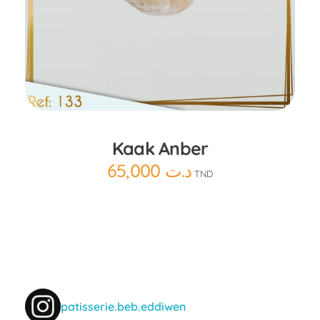
Ajouter au panier
Kaak Anber
65,000
د.ت
TND
patisserie.beb.eddiwen