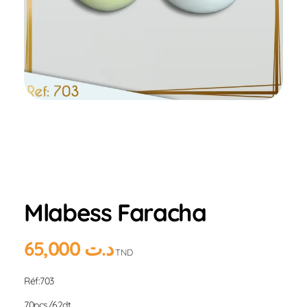
Home
Produits
Hlou
Mlabess Faracha
Mlabess Faracha
65,000
د.ت
TND
Réf:703
70pcs/62dt