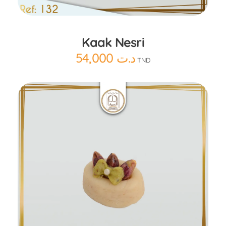
Kaak Nesri
54,000
د.ت
TND