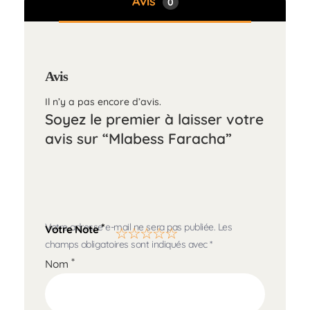
Avis
0
Avis
Il n’y a pas encore d’avis.
Soyez le premier à laisser votre
avis sur “Mlabess Faracha”
Votre adresse e-mail ne sera pas publiée.
Les
*
Votre Note
champs obligatoires sont indiqués avec
*
*
Nom