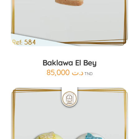
Ajouter au panier
Baklawa El Bey
85,000
د.ت
TND