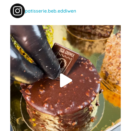
patisserie.beb.eddiwen