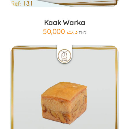
Kaak Warka
50,000
د.ت
TND