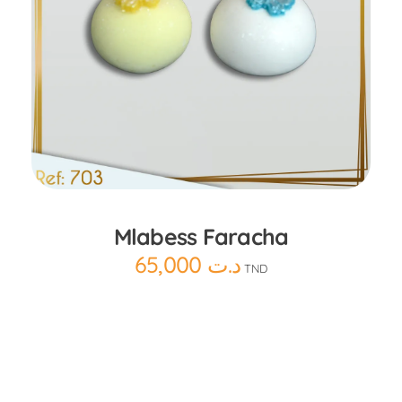
Ajouter au panier
Mlabess Faracha
65,000
د.ت
TND