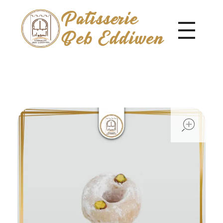
Pâtisserie Beb Eddiwen
ope