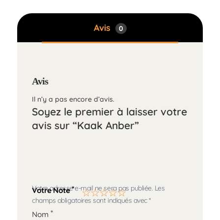
Avis
0
Avis
Il n’y a pas encore d’avis.
Soyez le premier à laisser votre
avis sur “Kaak Anber”
Votre adresse e-mail ne sera pas publiée.
Les
*
Votre Note
champs obligatoires sont indiqués avec
*
*
Nom