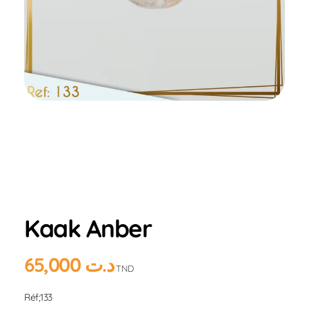
Home
Produits
Hlou
AMANDE
Kaak
Anber
Kaak Anber
65,000
د.ت
TND
Réf;133