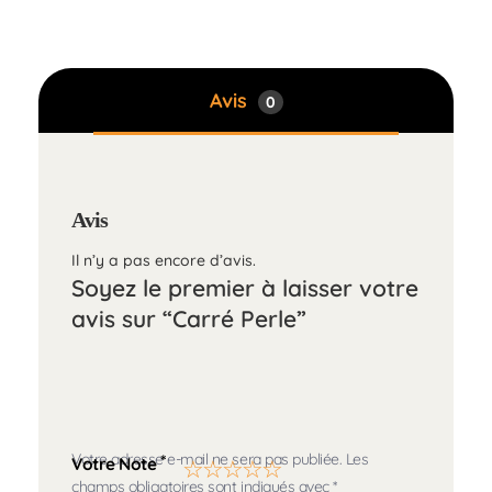
Avis
0
Avis
Il n’y a pas encore d’avis.
Soyez le premier à laisser votre
avis sur “Carré Perle”
Votre adresse e-mail ne sera pas publiée.
Les
*
Votre Note
champs obligatoires sont indiqués avec
*