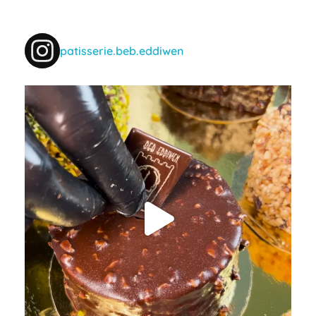
patisserie.beb.eddiwen