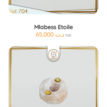
Ajouter au panier
Mlabess Etoile
65,000
د.ت
TND