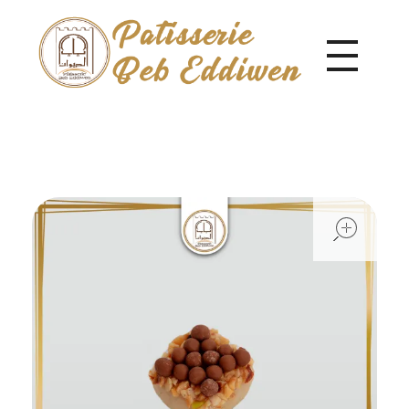
Pâtisserie Beb Eddiwen
ope