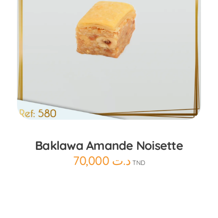
Ajouter au panier
Baklawa Amande Noisette
70,000
د.ت
TND