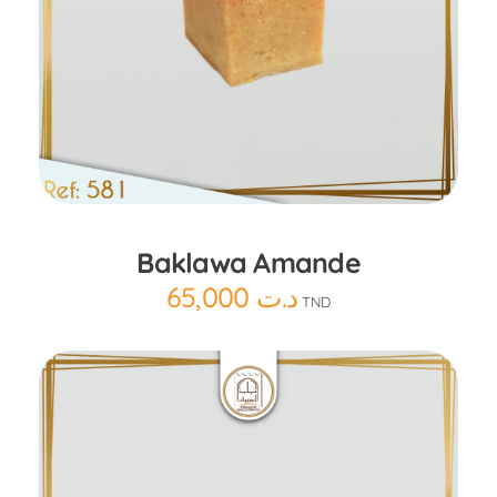
Ajouter au panier
Baklawa Amande
65,000
د.ت
TND