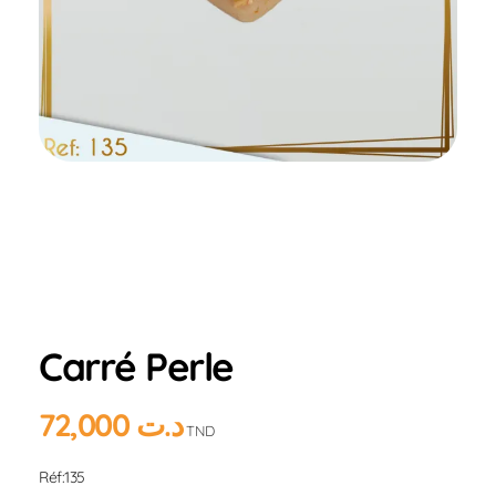
Home
Produits
Hlou
AMANDE
Carré
Perle
Carré Perle
72,000
د.ت
TND
Réf:135