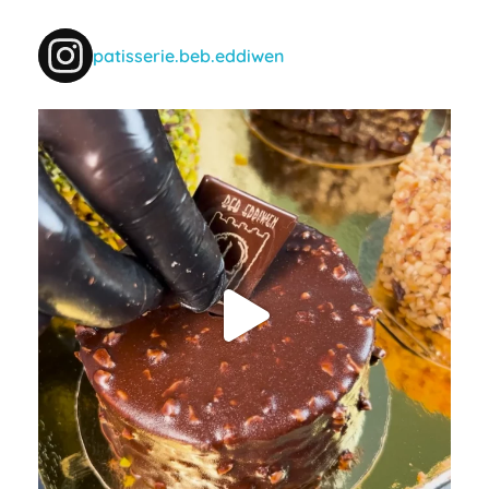
patisserie.beb.eddiwen