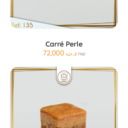
Ajouter au panier
Carré Perle
72,000
د.ت
TND