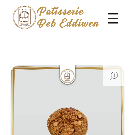
Pâtisserie Beb Eddiwen
ope