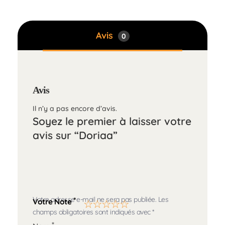
Avis
0
Avis
Il n’y a pas encore d’avis.
Soyez le premier à laisser votre
avis sur “Doriaa”
Votre adresse e-mail ne sera pas publiée.
Les
*
Votre Note
champs obligatoires sont indiqués avec
*
*