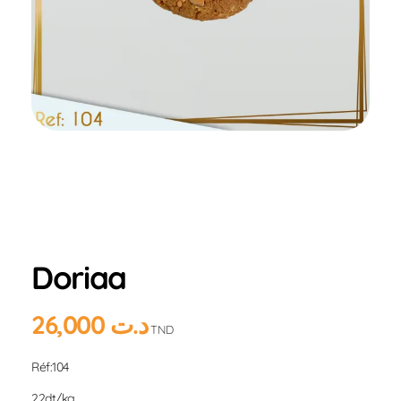
Home
Produits
Hlou
ASALETNA
Doriaa
Doriaa
26,000
د.ت
TND
Réf:104
22dt/kg