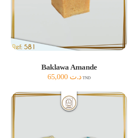
Ajouter au panier
Baklawa Amande
65,000
د.ت
TND