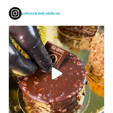
patisserie.beb.eddiwen