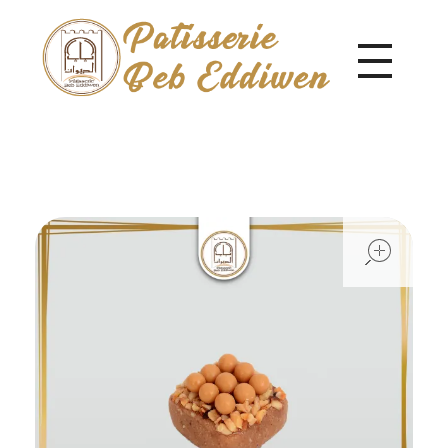
Pâtisserie Beb Eddiwen
open