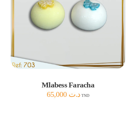
Ajouter au panier
Mlabess Faracha
65,000
د.ت
TND