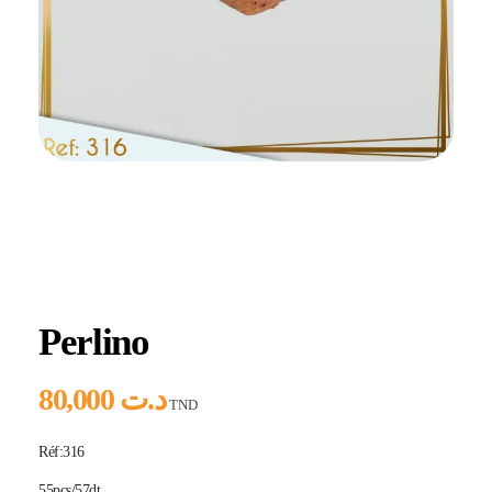
Home
Produits
Hlou
Perlino
Perlino
80,000
د.ت
TND
Réf:316
55pcs/57dt