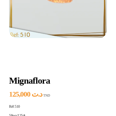
Home
Produits
Hlou
Mignaflora
Mignaflora
125,000
د.ت
TND
Réf:510
58pcs/125dt