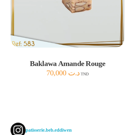
Ajouter au panier
Baklawa Amande Rouge
70,000
د.ت
TND
patisserie.beb.eddiwen