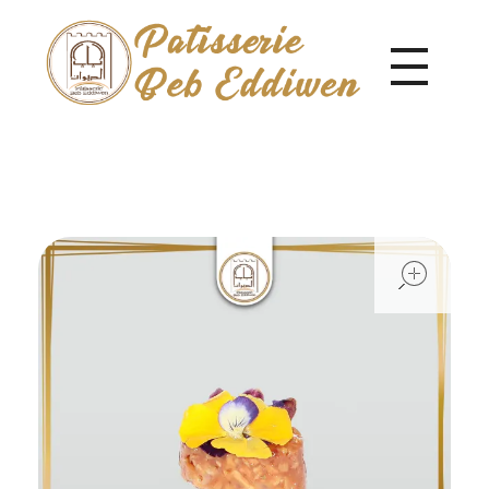
Pâtisserie Beb Eddiwen
open