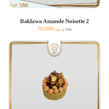
Baklawa Amande Noisette 2
70,000
د.ت
TND