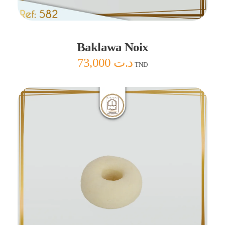
Ajouter au panier
Baklawa Noix
73,000
د.ت
TND