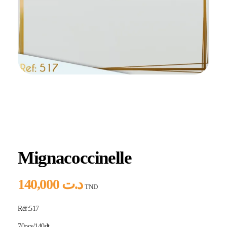
Home
Produits
Hlou
Mignacoccinelle
Mignacoccinelle
140,000
د.ت
TND
Réf:517
70pcs/140dt