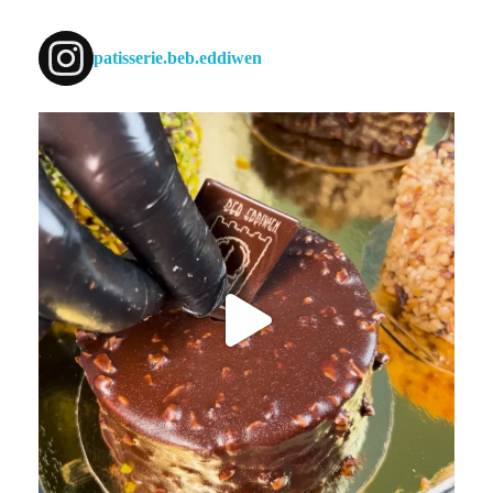
patisserie.beb.eddiwen