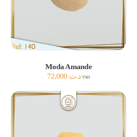
Ajouter au panier
Moda Amande
72,000
د.ت
TND