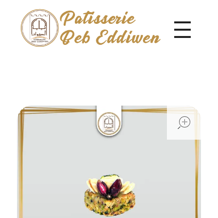
Pâtisserie Beb Eddiwen
open