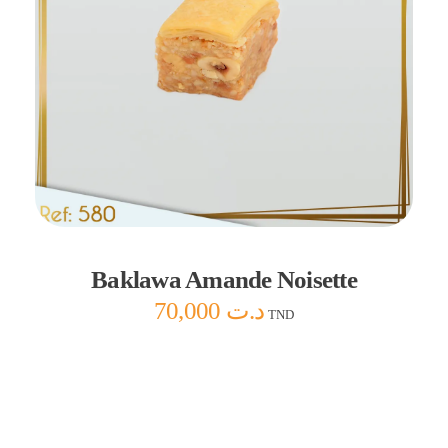
Ajouter au panier
Baklawa Amande Noisette
70,000
د.ت
TND