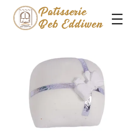
Pâtisserie Beb Eddiwen