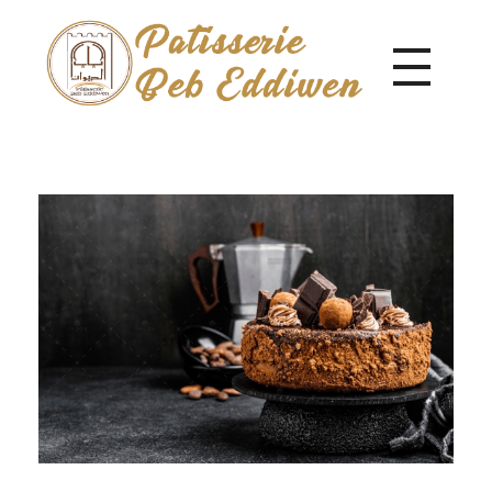
Pâtisserie Beb Eddiwen