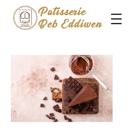
Pâtisserie Beb Eddiwen