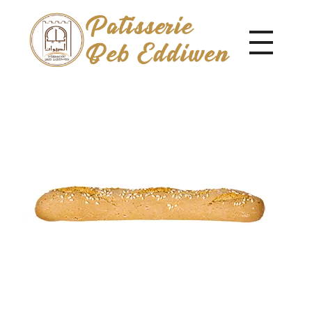
Pâtisserie Beb Eddiwen