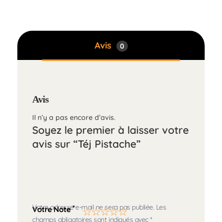
Avis
0
Avis
Il n’y a pas encore d’avis.
Soyez le premier à laisser votre
avis sur “Téj Pistache”
Votre adresse e-mail ne sera pas publiée.
Les
*
Votre Note
champs obligatoires sont indiqués avec
*