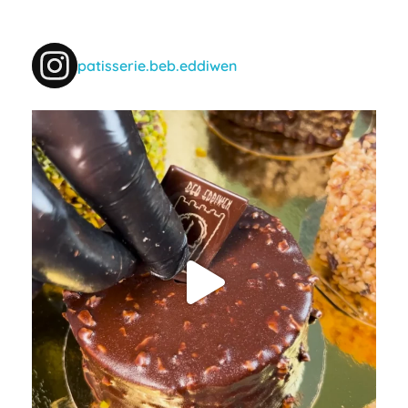
patisserie.beb.eddiwen