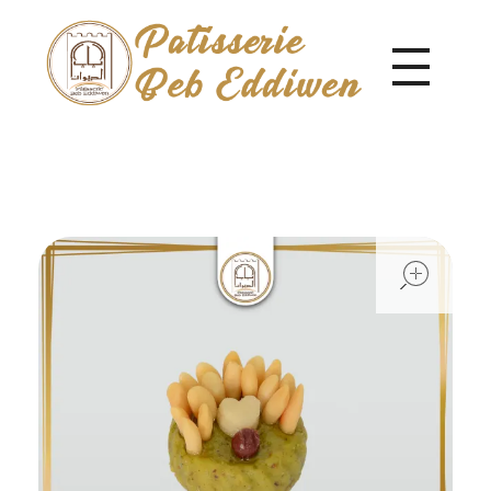
Pâtisserie Beb Eddiwen
ope