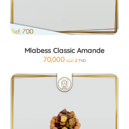
Ajouter au panier
Mlabess Classic Amande
70,000
د.ت
TND