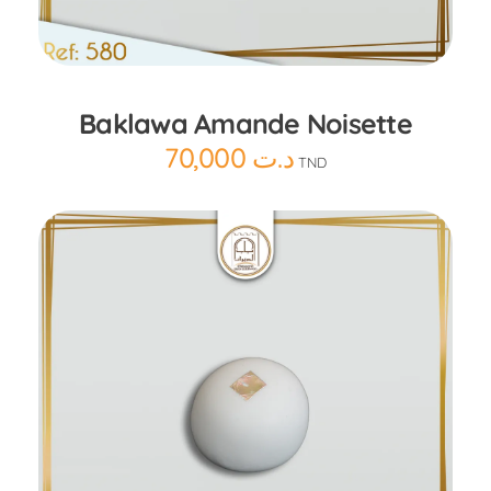
Ajouter au panier
Baklawa Amande Noisette
70,000
د.ت
TND