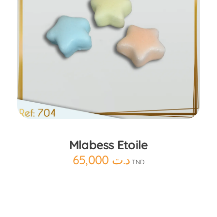
Ajouter au panier
Mlabess Etoile
65,000
د.ت
TND