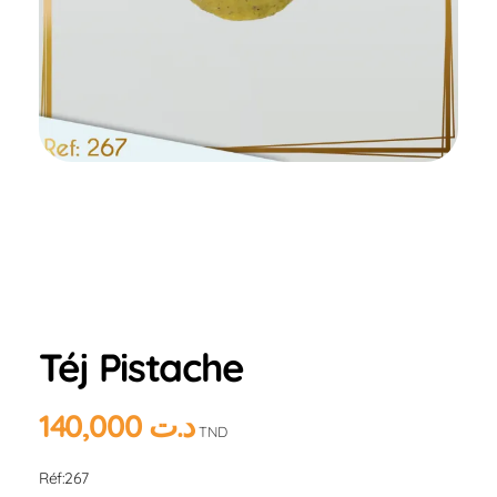
Home
Produits
Hlou
Pistache
Téj
Pistache
Téj Pistache
140,000
د.ت
TND
Réf:267