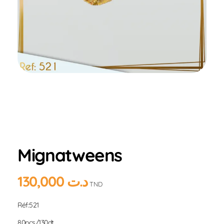
Home
Produits
Hlou
ELEGANCE
Mignatweens
Mignatweens
130,000
د.ت
TND
Réf:521
80pcs/130dt