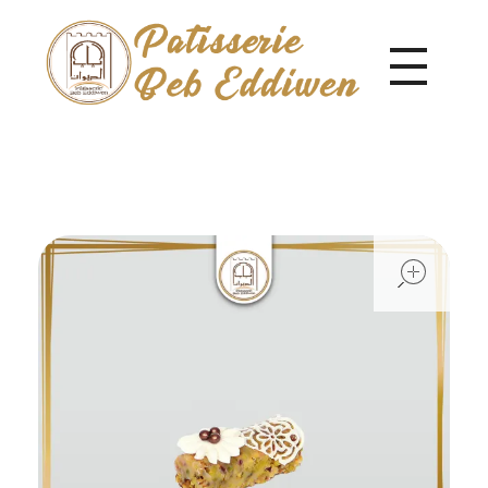
Pâtisserie Beb Eddiwen
ope