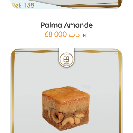
Palma Amande
68,000
د.ت
TND