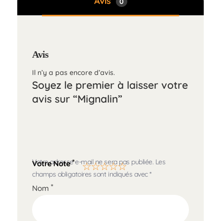
Avis
0
Avis
Il n’y a pas encore d’avis.
Soyez le premier à laisser votre
avis sur “Mignalin”
Votre adresse e-mail ne sera pas publiée.
Les
*
Votre Note
champs obligatoires sont indiqués avec
*
*
Nom