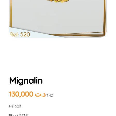
Home
Produits
Hlou
Mignalin
Mignalin
130,000
د.ت
TND
Réf:520
80pcs/130dt