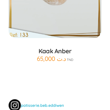
Ajouter au panier
Kaak Anber
65,000
د.ت
TND
patisserie.beb.eddiwen