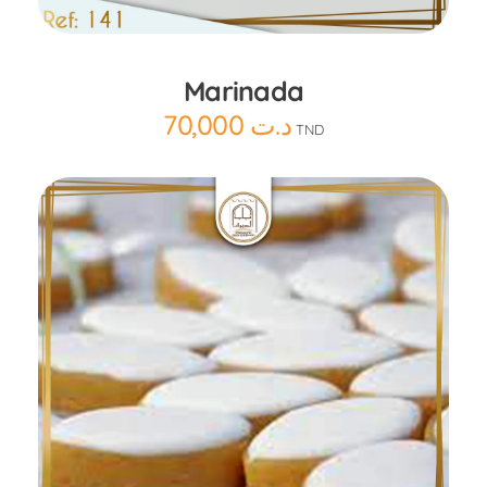
Marinada
70,000
د.ت
TND