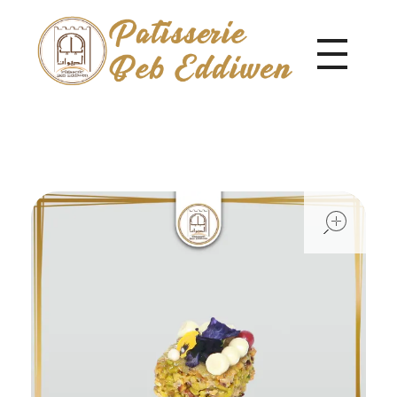
Pâtisserie Beb Eddiwen
ope