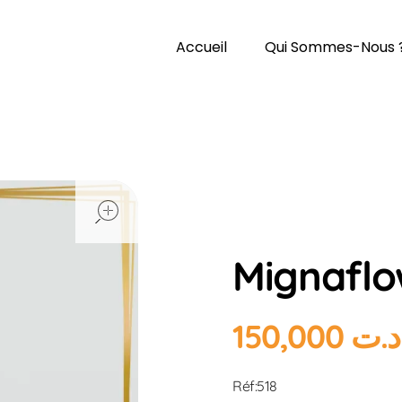
Accueil
Qui Sommes-Nous 
open
Home
Produits
Hl
Mignaflo
150,000
د.ت
Réf:518