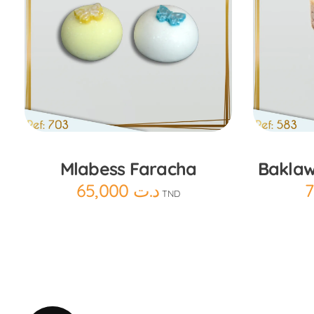
Ajouter au panier
A
Mlabess Faracha
Bakla
65,000
د.ت
TND