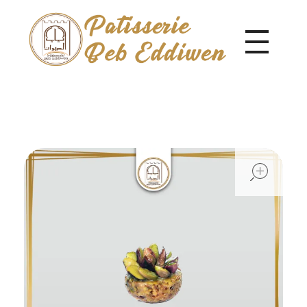
Pâtisserie Beb Eddiwen
ope