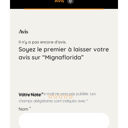
Avis
0
Avis
Il n’y a pas encore d’avis.
Soyez le premier à laisser votre
avis sur “Mignaflorida”
Votre adresse e-mail ne sera pas publiée.
Les
*
Votre Note
champs obligatoires sont indiqués avec
*
*
Nom