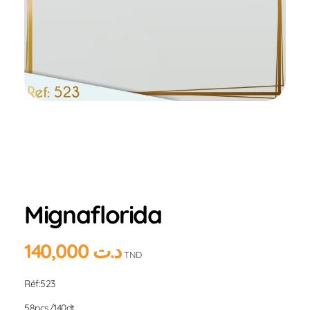
Home
Produits
Hlou
Mignaflorida
Mignaflorida
140,000
د.ت
TND
Réf:523
58pcs/140dt