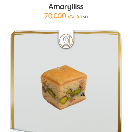
Amarylliss
70,000
د.ت
TND
Ajouter au panier