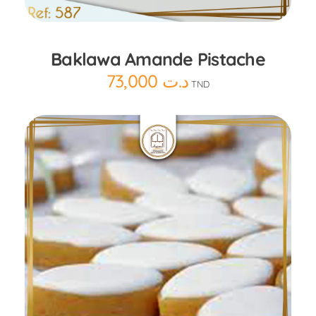
Baklawa Amande Pistache
73,000
د.ت
TND