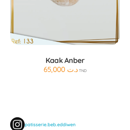
Ajouter au panier
Kaak Anber
65,000
د.ت
TND
patisserie.beb.eddiwen