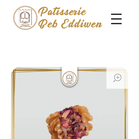
Pâtisserie Beb Eddiwen
ope