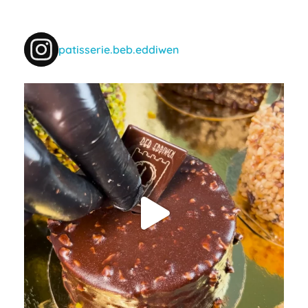
patisserie.beb.eddiwen