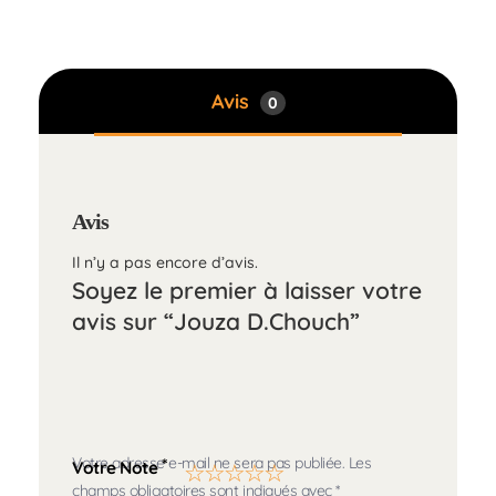
Avis
0
Avis
Il n’y a pas encore d’avis.
Soyez le premier à laisser votre
avis sur “Jouza D.Chouch”
Votre adresse e-mail ne sera pas publiée.
Les
*
Votre Note
champs obligatoires sont indiqués avec
*