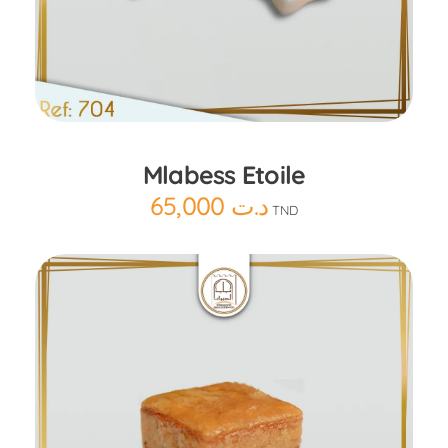
Ajouter au panier
Mlabess Etoile
65,000
د.ت
TND