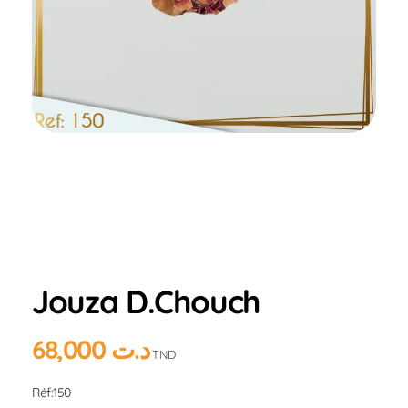
Home
Produits
Hlou
AMANDE
Jouza
D.Chouch
Jouza D.Chouch
68,000
د.ت
TND
Réf:150