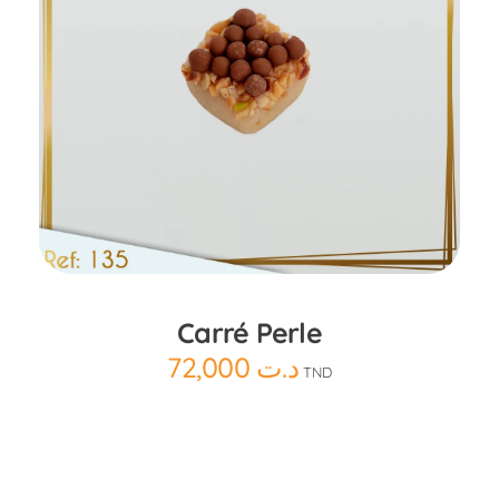
Ajouter au panier
Carré Perle
72,000
د.ت
TND