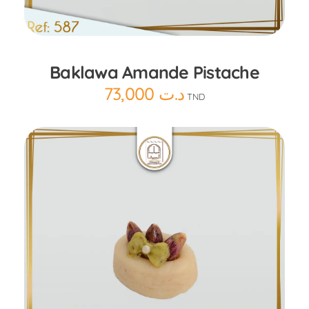
Ajouter au panier
Baklawa Amande Pistache
73,000
د.ت
TND