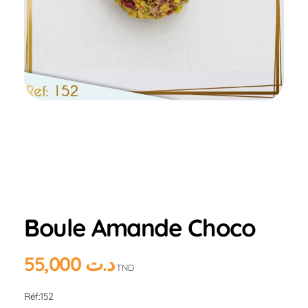
Home
Produits
Hlou
AMANDE
Boule
Amande Choco
Boule Amande Choco
55,000
د.ت
TND
Réf:152