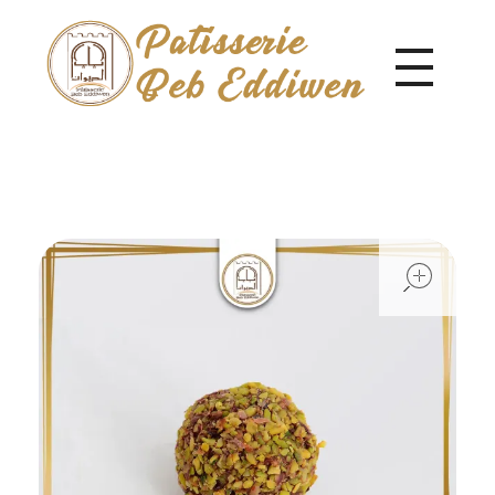
Pâtisserie Beb Eddiwen
ope