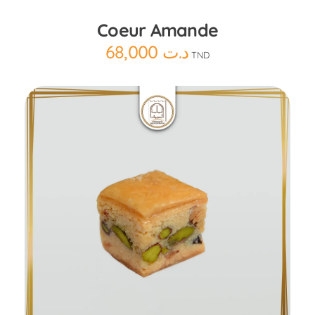
Coeur Amande
68,000
د.ت
TND