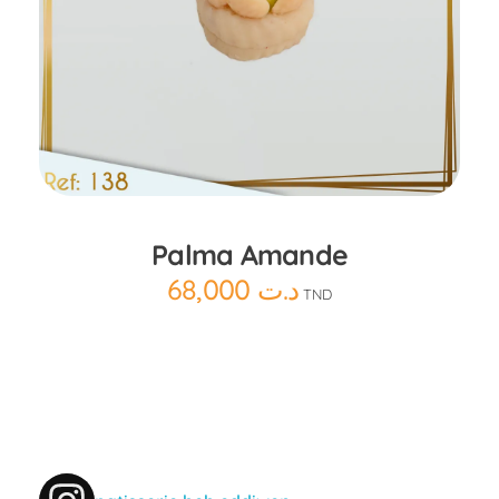
Ajouter au panier
Palma Amande
68,000
د.ت
TND