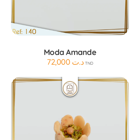
Ajouter au panier
Moda Amande
72,000
د.ت
TND