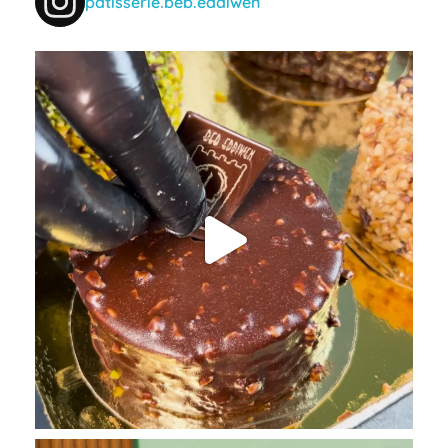
patisserie.beb.eddiwen