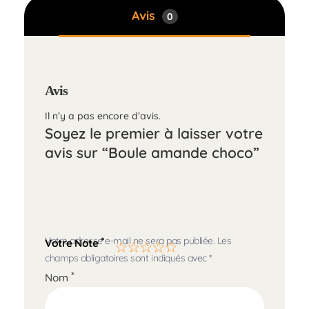
Avis
0
Avis
Il n’y a pas encore d’avis.
Soyez le premier à laisser votre
avis sur “Boule amande choco”
Votre adresse e-mail ne sera pas publiée.
Les
*
Votre Note
champs obligatoires sont indiqués avec
*
*
Nom