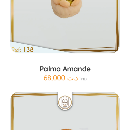
Ajouter au panier
Palma Amande
68,000
د.ت
TND