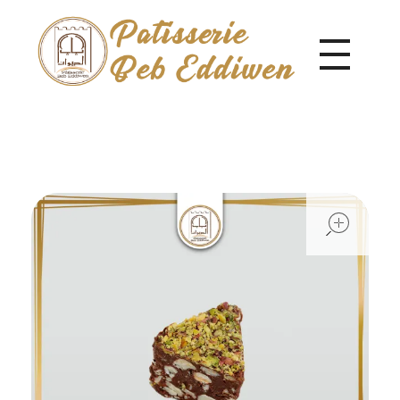
Pâtisserie Beb Eddiwen
ope