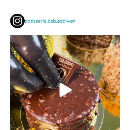
patisserie.beb.eddiwen