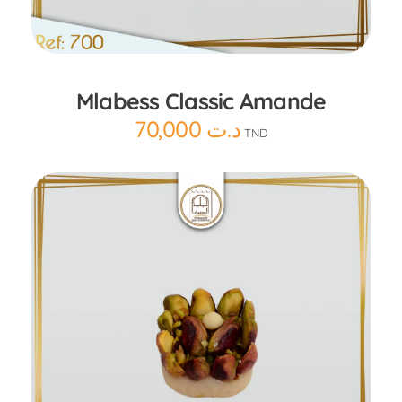
Ajouter au panier
Mlabess Classic Amande
70,000
د.ت
TND