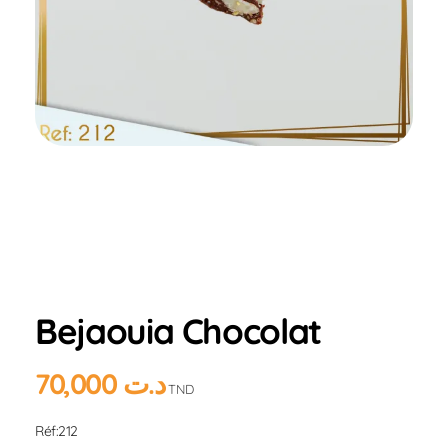
Home
Produits
Hlou
CROUSTHE
Bejaouia
Chocolat
Bejaouia Chocolat
70,000
د.ت
TND
Réf:212