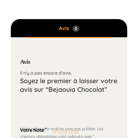
Avis
0
Avis
Il n’y a pas encore d’avis.
Soyez le premier à laisser votre
avis sur “Bejaouia Chocolat”
Votre adresse e-mail ne sera pas publiée.
Les
*
Votre Note
champs obligatoires sont indiqués avec
*