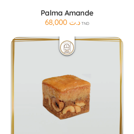
Palma Amande
68,000
د.ت
TND