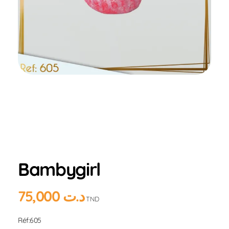
Home
Produits
Hlou
ARTICLE
PERSONNALISE
Bambygirl
Bambygirl
75,000
د.ت
TND
Réf:605