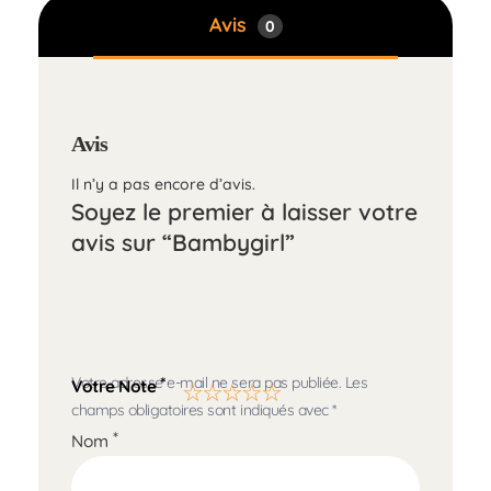
Avis
0
Avis
Il n’y a pas encore d’avis.
Soyez le premier à laisser votre
avis sur “Bambygirl”
Votre adresse e-mail ne sera pas publiée.
Les
*
Votre Note
champs obligatoires sont indiqués avec
*
*
Nom