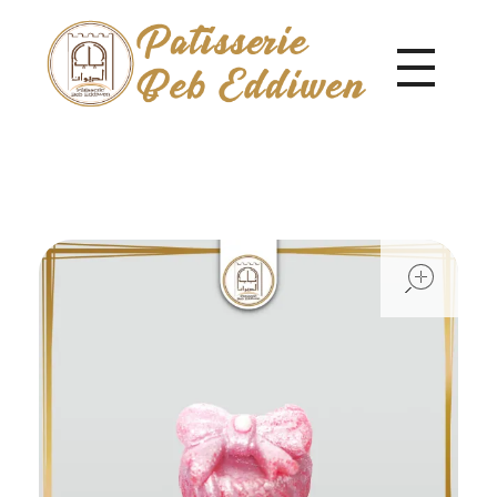
Pâtisserie Beb Eddiwen
ope