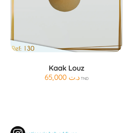
Ajouter au panier
Kaak Louz
65,000
د.ت
TND