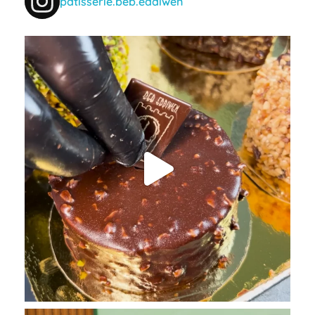
patisserie.beb.eddiwen