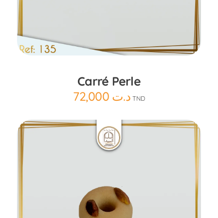
Ajouter au panier
Carré Perle
72,000
د.ت
TND