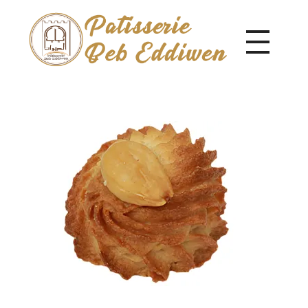
Pâtisserie Beb Eddiwen