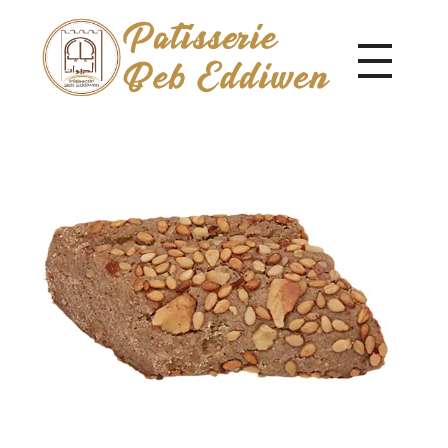
Pâtisserie Beb Eddiwen