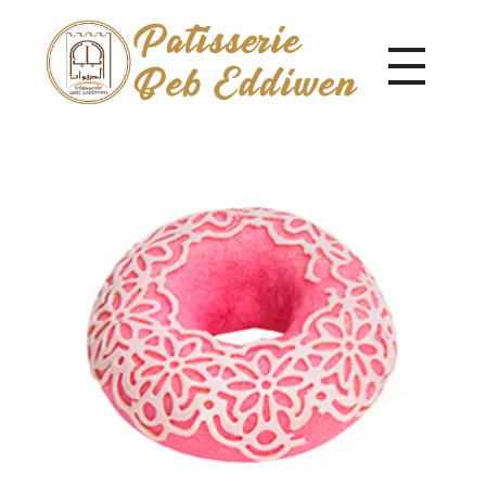
Pâtisserie Beb Eddiwen