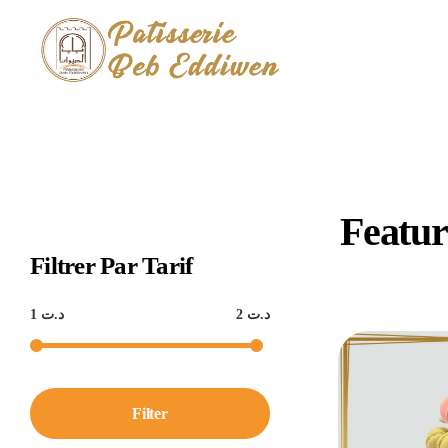
Pâtisserie Beb Eddiwen
Filtrer Par Tarif
د.ت 2
د.ت 1
Filter