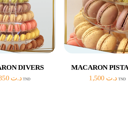
uter au panier
Ajouter au panier
RON DIVERS
MACARON PIST
1,350
د.ت
1,500
د.ت
TND
TND