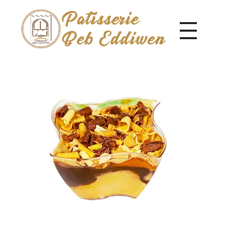
Pâtisserie Beb Eddiwen