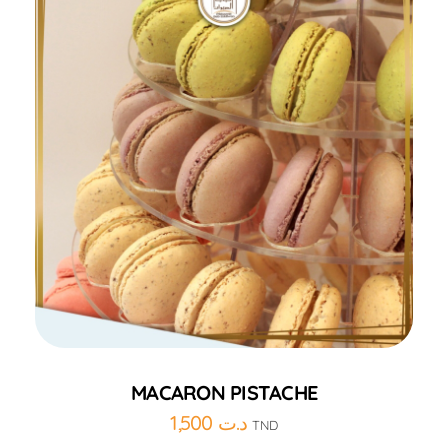
Ajouter au panier
MACARON PISTACHE
1,500
د.ت
TND