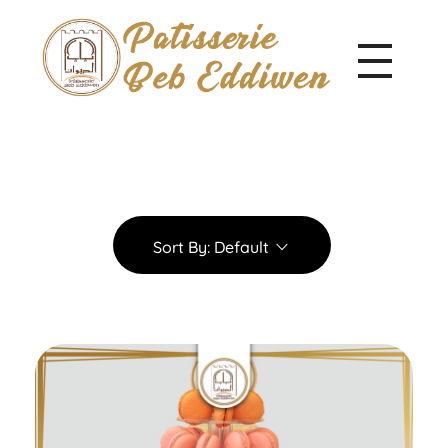
Pâtisserie Beb Eddiwen
Sort By:
Default